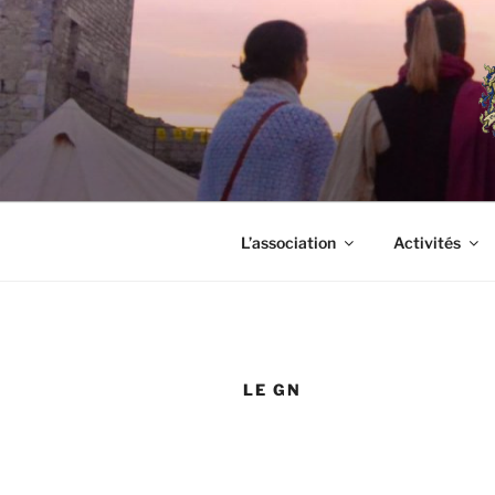
Aller
au
contenu
principal
L’association
Activités
LE GN