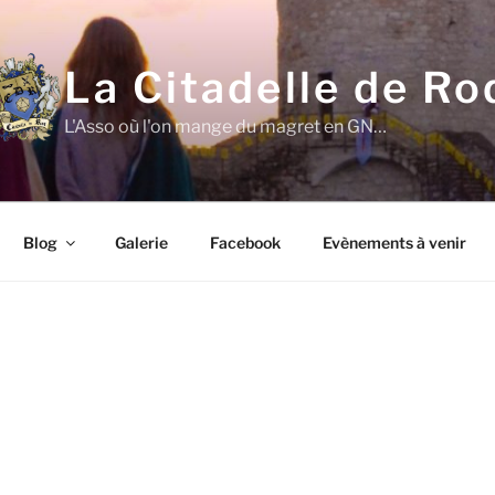
La Citadelle de Ro
L'Asso où l'on mange du magret en GN…
Blog
Galerie
Facebook
Evènements à venir