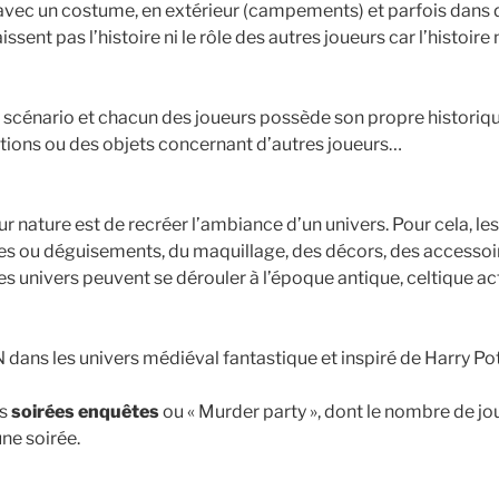
 avec un costume, en extérieur (campements) et parfois dans
sent pas l’histoire ni le rôle des autres joueurs car l’histoire 
 scénario et chacun des joueurs possède son propre historiq
tions ou des objets concernant d’autres joueurs…
ur nature est de recréer l’ambiance d’un univers. Pour cela, le
s ou déguisements, du maquillage, des décors, des accessoir
es univers peuvent se dérouler à l’époque antique, celtique actue
dans les univers médiéval fantastique et inspiré de Harry Pot
es
soirées enquêtes
ou « Murder party », dont le nombre de jou
une soirée.