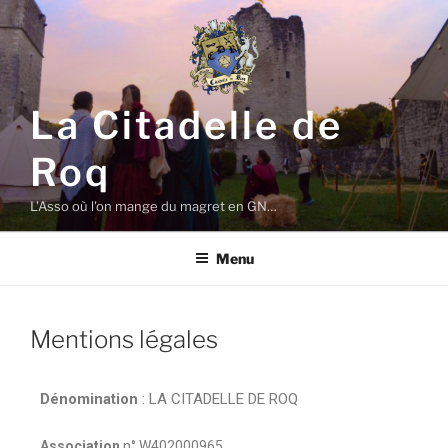
La Citadelle de
Roq
L'Asso où l'on mange du magret en GN…
Menu
Mentions légales
Dénomination
: LA CITADELLE DE ROQ
Association
n° W402000965