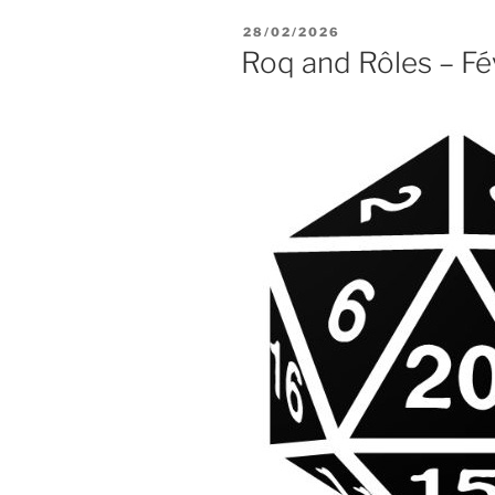
PUBLIÉ
28/02/2026
LE
Roq and Rôles – Fé