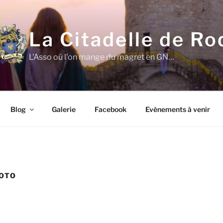
La Citadelle de Ro
L'Asso où l'on mange du magret en GN…
Blog
Galerie
Facebook
Evènements à venir
OTO