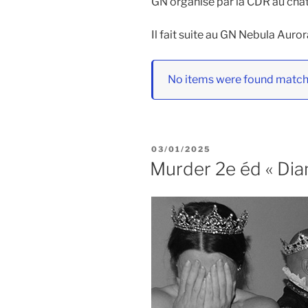
GN organisé par la CDR au chât
Il fait suite au GN Nebula Auro
No items were found matchi
PUBLIÉ
03/01/2025
LE
Murder 2e éd « Dia