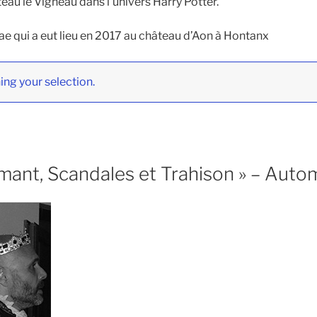
eau le Vigneau dans l’univers Harry Potter.
rae qui a eut lieu en 2017 au château d’Aon à Hontanx
ng your selection.
mant, Scandales et Trahison » – Aut