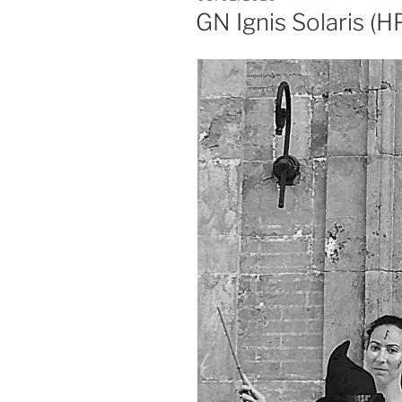
LE
GN Ignis Solaris (H