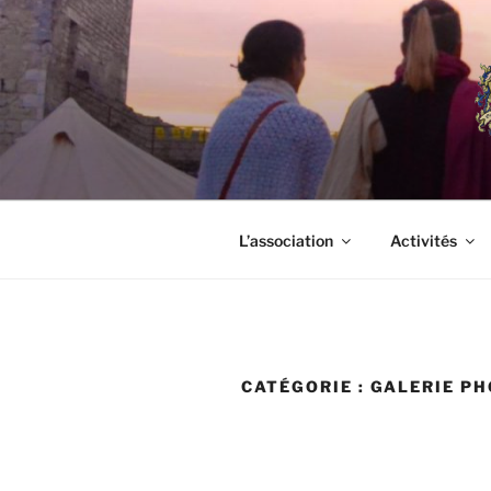
Aller
au
contenu
principal
L’association
Activités
CATÉGORIE :
GALERIE PH