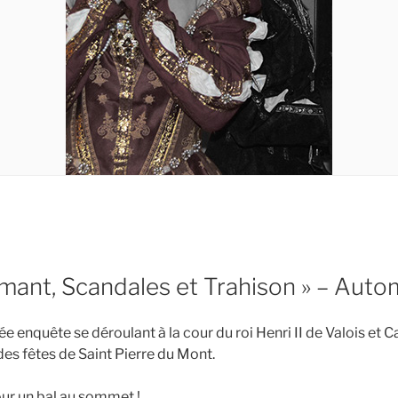
amant, Scandales et Trahison » – Aut
 enquête se déroulant à la cour du roi Henri II de Valois et C
des fêtes de Saint Pierre du Mont.
our un bal au sommet !