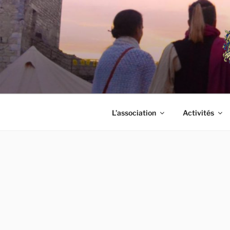
Aller
au
contenu
principal
L’association
Activités