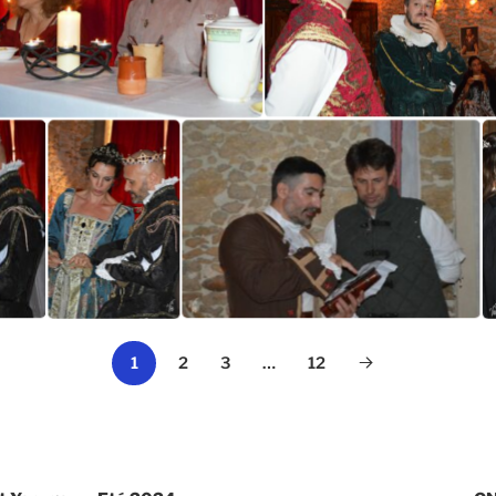
1
2
3
…
12