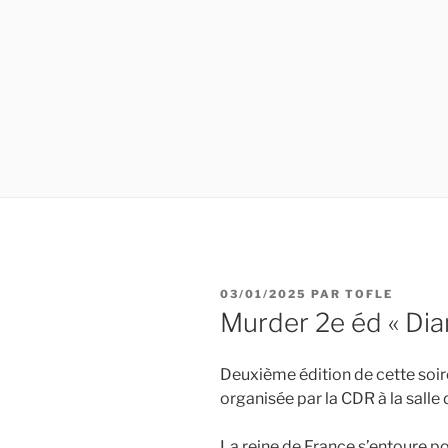
PUBLIÉ
03/01/2025
PAR
TOFLE
LE
Murder 2e éd « Di
Deuxième édition de cette soirée
organisée par la CDR à la salle 
La reine de France s’entoure p