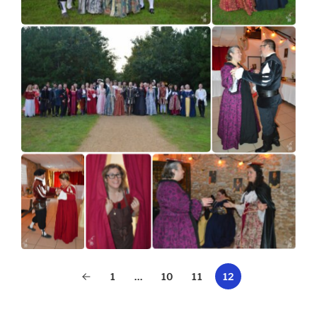
1
…
10
11
12