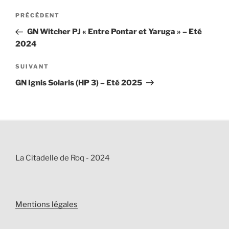
Navigation
Article
PRÉCÉDENT
de
précédent
GN Witcher PJ « Entre Pontar et Yaruga » – Eté
l’article
2024
Article
SUIVANT
suivant
GN Ignis Solaris (HP 3) – Eté 2025
La Citadelle de Roq - 2024
Mentions légales