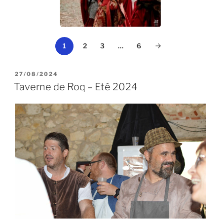
1
2
3
…
6
PUBLIÉ
27/08/2024
LE
Taverne de Roq – Eté 2024