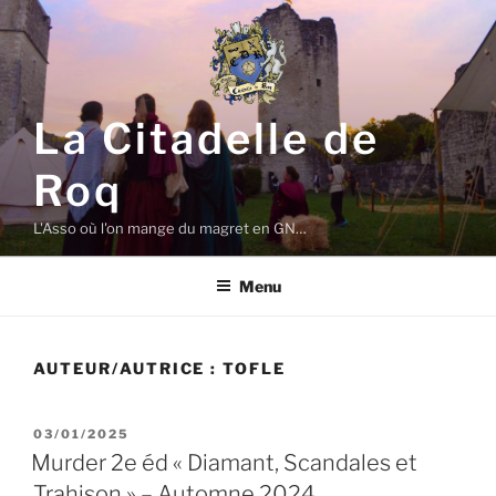
Aller
au
contenu
principal
La Citadelle de
Roq
L'Asso où l'on mange du magret en GN…
Menu
AUTEUR/AUTRICE :
TOFLE
PUBLIÉ
03/01/2025
LE
Murder 2e éd « Diamant, Scandales et
Trahison » – Automne 2024