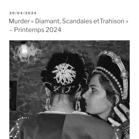
PUBLIÉ
20/04/2024
LE
Murder « Diamant, Scandales etTrahison »
– Printemps 2024