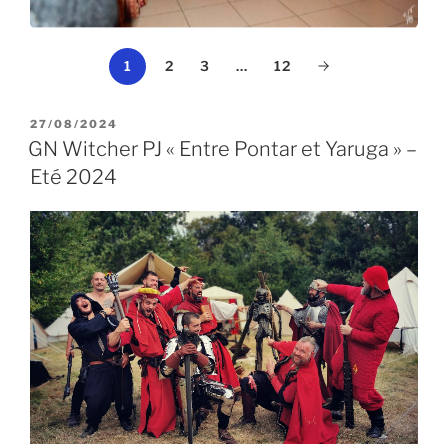
1
2
3
…
12
PUBLIÉ
27/08/2024
LE
GN Witcher PJ « Entre Pontar et Yaruga » –
Eté 2024