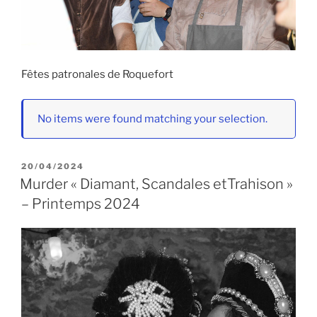
Fêtes patronales de Roquefort
No items were found matching your selection.
PUBLIÉ
20/04/2024
LE
Murder « Diamant, Scandales etTrahison »
– Printemps 2024