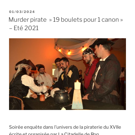
PUBLIÉ
01/03/2024
LE
Murder pirate » 19 boulets pour 1 canon »
– Eté 2021
Soirée enquête dans l’univers de la piraterie du XVIIe
écrite et organisée par La Citadelle de Roq