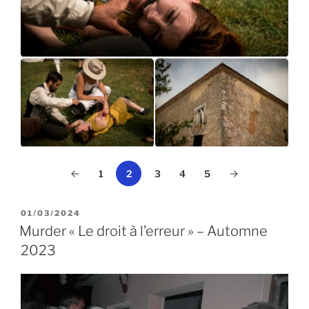
1
3
4
5
2
PUBLIÉ
01/03/2024
LE
Murder « Le droit à l’erreur » – Automne
2023