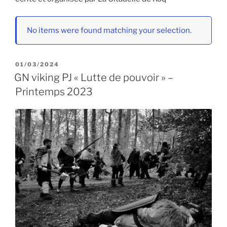
No items were found matching your selection.
PUBLIÉ
01/03/2024
LE
GN viking PJ « Lutte de pouvoir » –
Printemps 2023