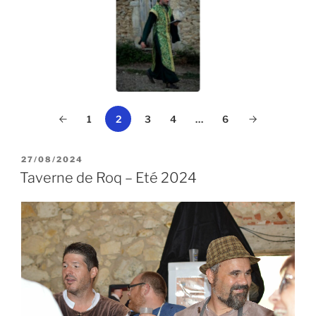
1
3
4
…
6
2
PUBLIÉ
27/08/2024
LE
Taverne de Roq – Eté 2024