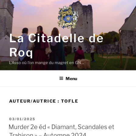
Aller
au
contenu
principal
La Citadelle de
Roq
L'Asso où l'on mange du magret en GN…
Menu
AUTEUR/AUTRICE :
TOFLE
PUBLIÉ
03/01/2025
LE
Murder 2e éd « Diamant, Scandales et
Trahison » – Automne 2024