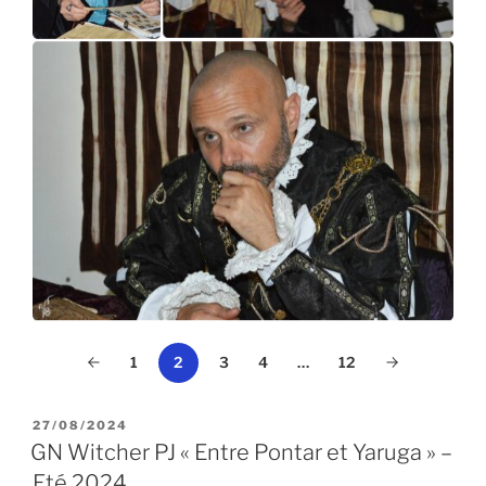
1
3
4
…
12
2
PUBLIÉ
27/08/2024
LE
GN Witcher PJ « Entre Pontar et Yaruga » –
Eté 2024