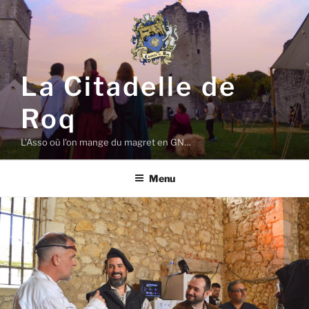
Aller
au
contenu
principal
La Citadelle de
Roq
L'Asso où l'on mange du magret en GN…
Menu