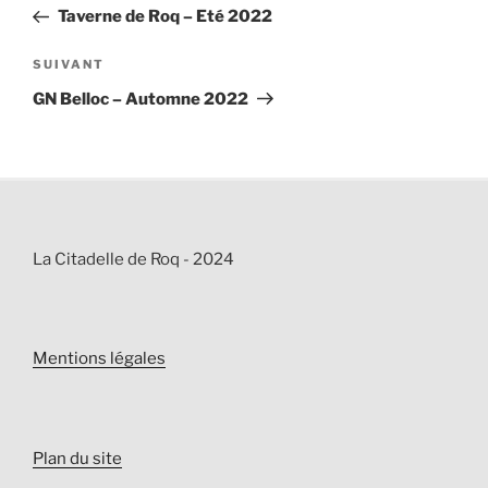
de
précédent
Taverne de Roq – Eté 2022
l’article
Article
SUIVANT
suivant
GN Belloc – Automne 2022
La Citadelle de Roq - 2024
Mentions légales
Plan du site