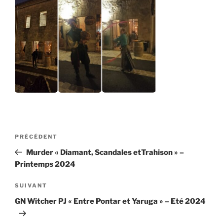
Navigation
Article
PRÉCÉDENT
de
précédent
Murder « Diamant, Scandales etTrahison » –
l’article
Printemps 2024
Article
SUIVANT
suivant
GN Witcher PJ « Entre Pontar et Yaruga » – Eté 2024