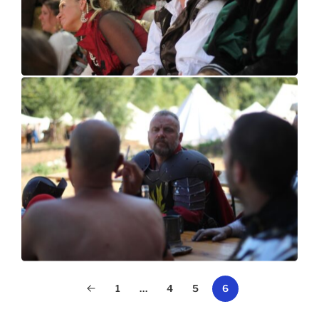
1
…
4
5
6