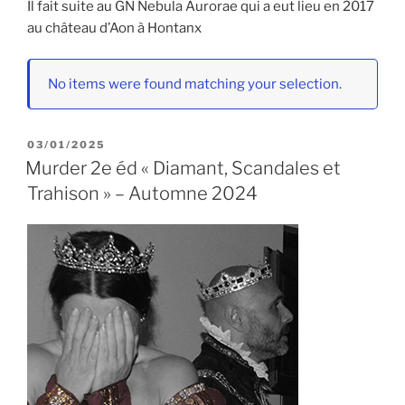
Il fait suite au GN Nebula Aurorae qui a eut lieu en 2017
au château d’Aon à Hontanx
No items were found matching your selection.
PUBLIÉ
03/01/2025
LE
Murder 2e éd « Diamant, Scandales et
Trahison » – Automne 2024