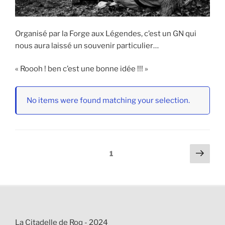
Organisé par la Forge aux Légendes, c’est un GN qui
nous aura laissé un souvenir particulier…
« Roooh ! ben c’est une bonne idée !!! »
No items were found matching your selection.
Navigation
Page
Page
1
suiv
des
articles
La Citadelle de Roq - 2024