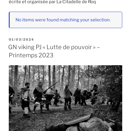
écrite et organisée par La Citadelle de Roq
No items were found matching your selection.
PUBLIÉ
01/03/2024
LE
GN viking PJ « Lutte de pouvoir » –
Printemps 2023