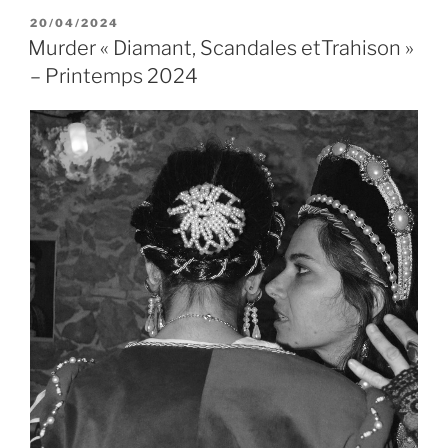
PUBLIÉ
20/04/2024
LE
Murder « Diamant, Scandales etTrahison »
– Printemps 2024