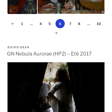
1
…
4
5
6
7
8
…
10
PUBLIÉ
03/03/2024
LE
GN Nebula Aurorae (HP2) – Eté 2017