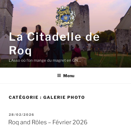
Aller
au
contenu
principal
La Citadelle de
Roq
L'Asso où l'on mange du magret en GN…
Menu
CATÉGORIE :
GALERIE PHOTO
PUBLIÉ
28/02/2026
LE
Roq and Rôles – Février 2026