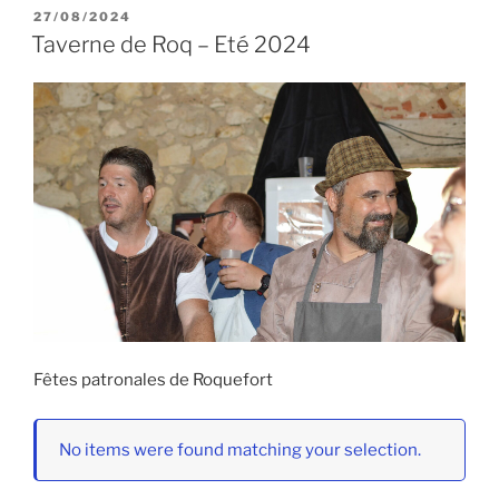
PUBLIÉ
27/08/2024
LE
Taverne de Roq – Eté 2024
Fêtes patronales de Roquefort
No items were found matching your selection.