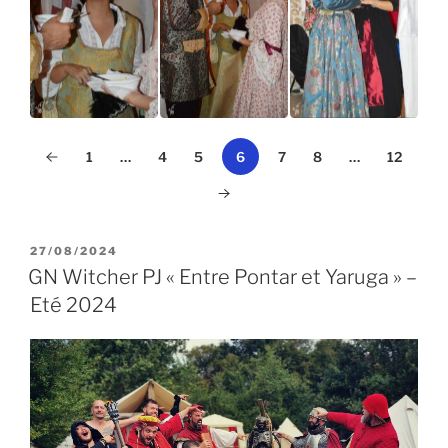
1
…
4
5
6
7
8
…
12
PUBLIÉ
27/08/2024
LE
GN Witcher PJ « Entre Pontar et Yaruga » –
Eté 2024