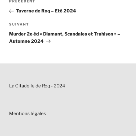
Article
PRÉCÉDENT
de
précédent
Taverne de Roq – Eté 2024
l’article
Article
SUIVANT
suivant
Murder 2e éd « Diamant, Scandales et Trahison » –
Automne 2024
La Citadelle de Roq - 2024
Mentions légales