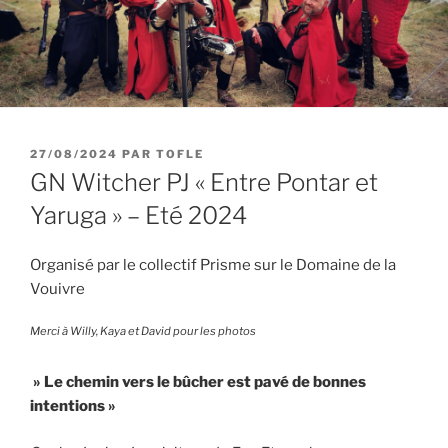
PUBLIÉ
27/08/2024
PAR
TOFLE
LE
GN Witcher PJ « Entre Pontar et
Yaruga » – Eté 2024
Organisé par le collectif Prisme sur le Domaine de la
Vouivre
Merci à Willy, Kaya et David pour les photos
» Le chemin vers le bûcher est pavé de bonnes
intentions »